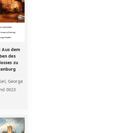
: Aus dem
ben des
losses zu
tenburg
iel, George
nd 0023