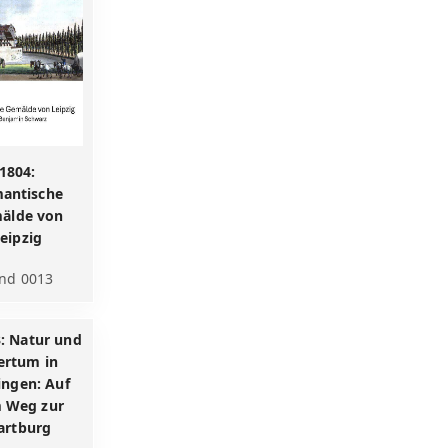
1804:
antische
älde von
eipzig
nd 0013