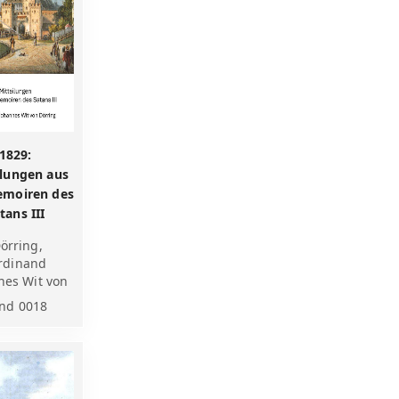
1829:
ilungen aus
emoiren des
tans III
örring,
rdinand
nes Wit von
nd 0018