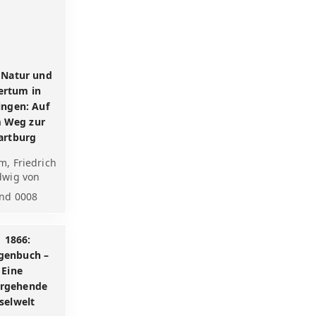
 Natur und
ertum in
ingen: Auf
 Weg zur
artburg
, Friedrich
dwig von
nd 0008