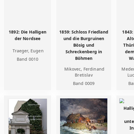
1892: Die Halligen
1859: Schloss Friedland
1843:
der Nordsee
und die Burgruinen
Alt
Bösig und
Thür
Traeger, Eugen
Schreckenberg in
dem
Böhmen
W
Band 0010
Mikovec, Ferdinand
Medem
Bretislav
Lu
Band 0009
Ba