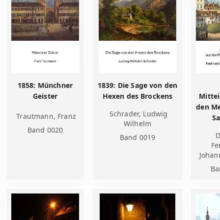
1858: Münchner
1839: Die Sage von den
Geister
Hexen des Brockens
Mitte
den M
Schrader, Ludwig
Trautmann, Franz
Sa
Wilhelm
Band 0020
D
Band 0019
Fe
Johan
Ba