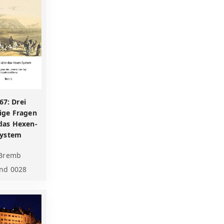
67: Drei
ige Fragen
das Hexen-
ystem
Bremb
nd 0028