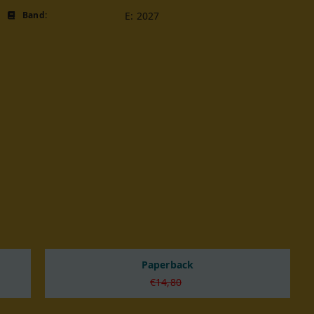
Band:
E: 2027
Paperback
€14,80